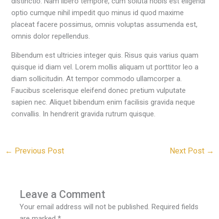
distinctio. Nam libero tempore, cum soluta nobis est eligendi
optio cumque nihil impedit quo minus id quod maxime
placeat facere possimus, omnis voluptas assumenda est,
omnis dolor repellendus.
Bibendum est ultricies integer quis. Risus quis varius quam
quisque id diam vel. Lorem mollis aliquam ut porttitor leo a
diam sollicitudin. At tempor commodo ullamcorper a.
Faucibus scelerisque eleifend donec pretium vulputate
sapien nec. Aliquet bibendum enim facilisis gravida neque
convallis. In hendrerit gravida rutrum quisque.
←
Previous Post
Next Post
→
Leave a Comment
Your email address will not be published.
Required fields
are marked
*