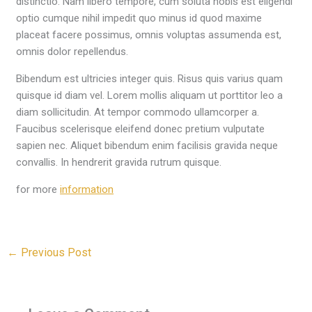
distinctio. Nam libero tempore, cum soluta nobis est eligendi
optio cumque nihil impedit quo minus id quod maxime
placeat facere possimus, omnis voluptas assumenda est,
omnis dolor repellendus.
Bibendum est ultricies integer quis. Risus quis varius quam
quisque id diam vel. Lorem mollis aliquam ut porttitor leo a
diam sollicitudin. At tempor commodo ullamcorper a.
Faucibus scelerisque eleifend donec pretium vulputate
sapien nec. Aliquet bibendum enim facilisis gravida neque
convallis. In hendrerit gravida rutrum quisque.
for more
information
←
Previous Post