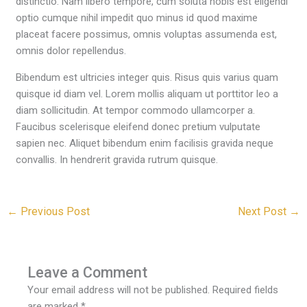
distinctio. Nam libero tempore, cum soluta nobis est eligendi
optio cumque nihil impedit quo minus id quod maxime
placeat facere possimus, omnis voluptas assumenda est,
omnis dolor repellendus.
Bibendum est ultricies integer quis. Risus quis varius quam
quisque id diam vel. Lorem mollis aliquam ut porttitor leo a
diam sollicitudin. At tempor commodo ullamcorper a.
Faucibus scelerisque eleifend donec pretium vulputate
sapien nec. Aliquet bibendum enim facilisis gravida neque
convallis. In hendrerit gravida rutrum quisque.
←
Previous Post
Next Post
→
Leave a Comment
Your email address will not be published.
Required fields
are marked
*